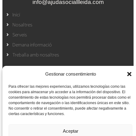
info@ajudasociallleida.com
Inici
Nosaltres
Serveis
Demana informació
Treballa amb nosaltres
Ajuda a domicili
Gestionar consentimiento
Perruqueria
Para ofrecer las mejores experiencias, utilizamos tecnologías como las
Podologia
cookies para almacenar y/o acceder a la información del dispositivo. El
Fisioteràpia
consentimiento de estas tecnologías nos permitirá procesar datos como el
comportamiento de navegación o las identificaciones únicas en este sitio.
Manteniment de la llar
No consentir o retirar el consentimiento, puede afectar negativamente a
ciertas características y funciones.
Infermeria
Assistència hospitalària
Aceptar