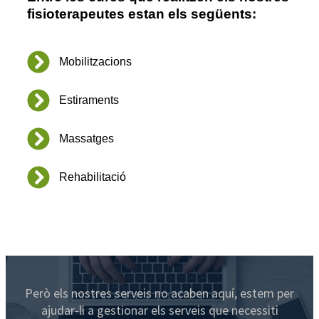
fisioterapeutes estan els següents:
Mobilitzacions
Estiraments
Massatges
Rehabilitació
Però els nostres serveis no acaben aquí, estem per
ajudar-li a gestionar els serveis que necessiti