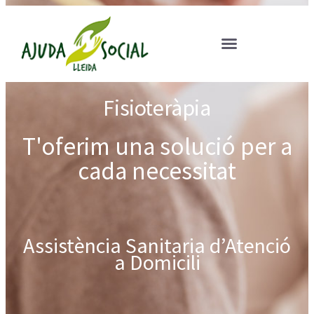
Fisioteràpia
T'oferim una solució per a
cada necessitat
Assistència Sanitaria d’Atenció
a Domicili